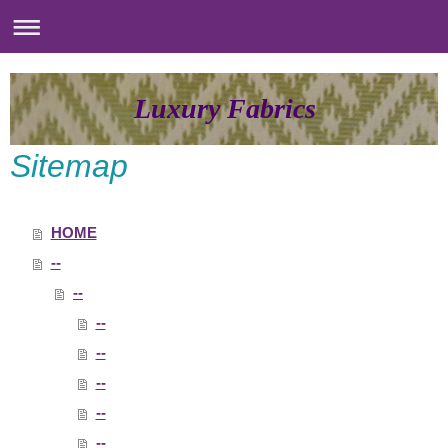
Luxury Fabrics
Sitemap
HOME
--
--
--
--
--
--
--